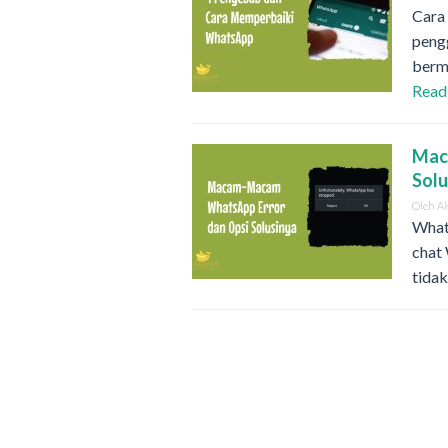
Cara
pengg
berm
Read
Mac
Sol
Oleh
A
Whats
chat
tidak