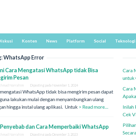
iskusi
Konten
News
Platform
Social
Teknologi
g:
WhatsApp Error
ni Cara Mengatasi WhatsApp tidak Bisa
Cara 
girim Pesan
untuk
khmad Norrahim
Diposting pada
November 1, 2024
Cara 
 mengatasi WhatsApp tidak bisa mengirim pesan dapat
Apaka
guna lakukan mulai dengan menyambungkan ulang
gan hingga instal ulang aplikasi. Untuk
> Read more…
Inila
Cek V
Piliha
 4 Penyebab dan Cara Memperbaiki WhatsApp
Secar
khmad Norrahim
Diposting pada
Desember 3, 2023