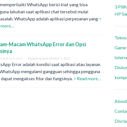
 memperbaiki WhatsApp berisi kiat yang bisa
3 Pili
una lakukan saat aplikasi chat tersebut mulai
HP Sa
asalah. WhatsApp adalah aplikasi perpesanan yang
>
 more…
Tekno
am-Macam WhatsApp Error dan Opsi
Game
usinya
Intern
khmad Norrahim
Diposting pada
Oktober 1, 2023
App Error adalah kondisi saat aplikasi atau layanan
Diskus
 WhatsApp mengalami gangguan sehingga pengguna
kompu
 dapat mengakses fitur dan fungsinya.
> Read more…
About
Conta
Discl