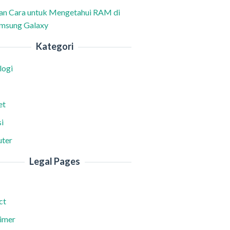
han Cara untuk Mengetahui RAM di
msung Galaxy
Kategori
logi
et
i
ter
Legal Pages
ct
aimer