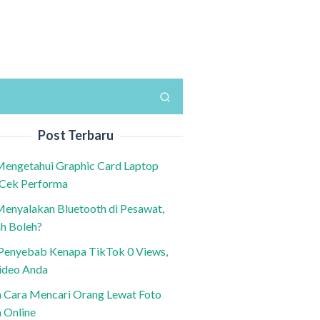
Post Terbaru
Mengetahui Graphic Card Laptop
 Cek Performa
Menyalakan Bluetooth di Pesawat,
h Boleh?
h Penyebab Kenapa TikTok 0 Views,
ideo Anda
n Cara Mencari Orang Lewat Foto
a Online