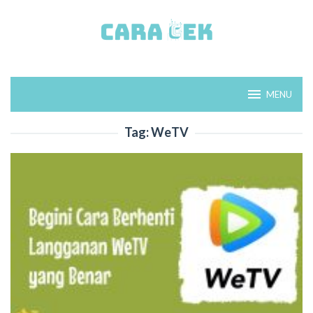
Loncat
ke
konten
MENU
Tag:
WeTV