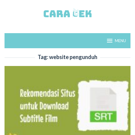
Loncat
ke
konten
MENU
Tag:
website pengunduh