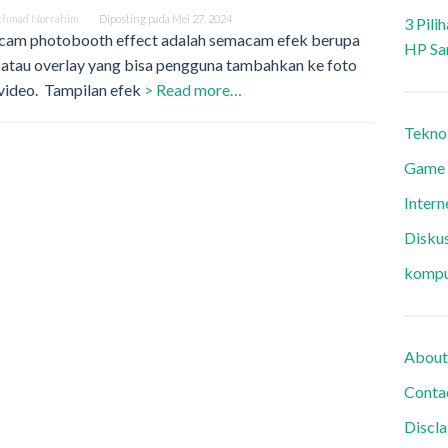
khmad Norrahim
Diposting pada
Mei 27, 2024
3 Pili
am photobooth effect adalah semacam efek berupa
HP Sa
r atau overlay yang bisa pengguna tambahkan ke foto
video. Tampilan efek
> Read more…
Tekno
Game
Intern
Diskus
kompu
About
Conta
Discl