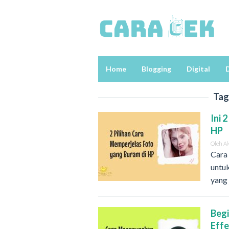
Loncat
ke
konten
Home
Blogging
Digital
D
Tag
Ini 
HP
Oleh
A
Cara
untuk
yang
Beg
Eff