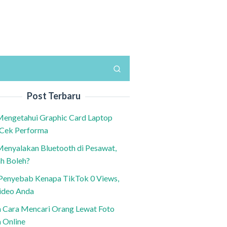
Post Terbaru
Mengetahui Graphic Card Laptop
 Cek Performa
Menyalakan Bluetooth di Pesawat,
h Boleh?
h Penyebab Kenapa TikTok 0 Views,
ideo Anda
n Cara Mencari Orang Lewat Foto
a Online