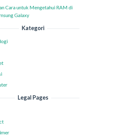
han Cara untuk Mengetahui RAM di
msung Galaxy
Kategori
logi
et
i
ter
Legal Pages
ct
aimer