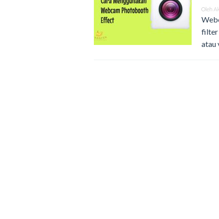
Oleh
A
Webc
filte
atau 