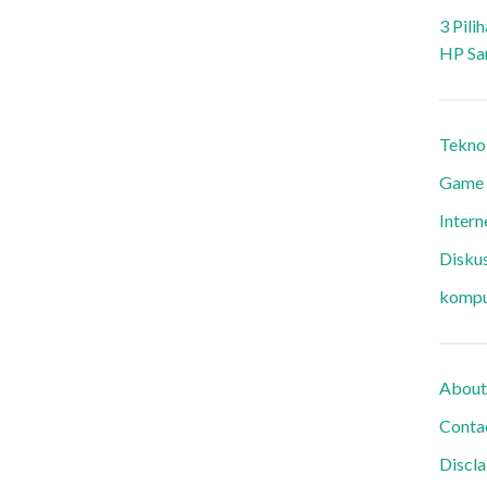
3 Pili
HP Sa
Tekno
Game
Intern
Diskus
kompu
About
Conta
Discl