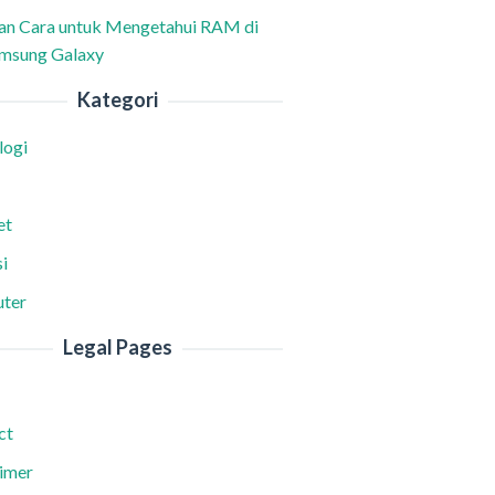
han Cara untuk Mengetahui RAM di
msung Galaxy
Kategori
logi
et
i
ter
Legal Pages
ct
aimer