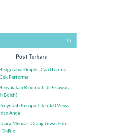
Post Terbaru
Mengetahui Graphic Card Laptop
 Cek Performa
Menyalakan Bluetooth di Pesawat,
h Boleh?
h Penyebab Kenapa TikTok 0 Views,
ideo Anda
n Cara Mencari Orang Lewat Foto
a Online