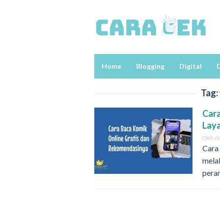
Loncat
ke
konten
Home
Blogging
Digital
D
Tag:
Cara
Lay
Oleh
A
Cara 
melal
pera