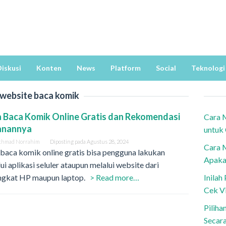
iskusi
Konten
News
Platform
Social
Teknologi
website baca komik
 Baca Komik Online Gratis dan Rekomendasi
Cara 
anannya
untuk
khmad Norrahim
Diposting pada
Agustus 28, 2024
Cara 
baca komik online gratis bisa pengguna lakukan
Apaka
ui aplikasi seluler ataupun melalui website dari
ngkat HP maupun laptop.
> Read more…
Inila
Cek V
Piliha
Secar