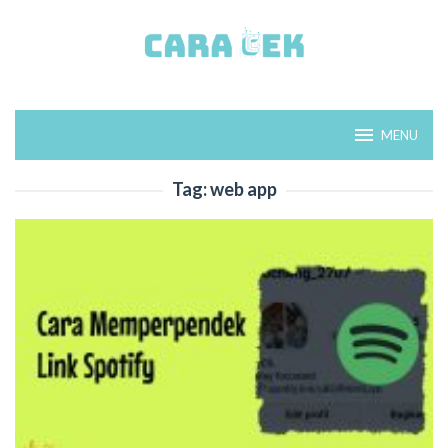
Loncat
ke
konten
MENU
Tag:
web app