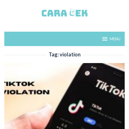
Loncat
ke
konten
MENU
Tag:
violation