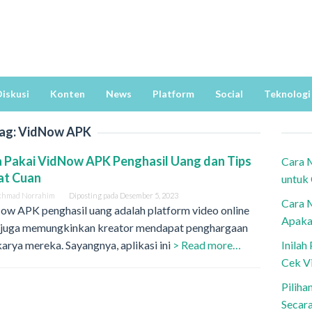
iskusi
Konten
News
Platform
Social
Teknologi
ag:
VidNow APK
 Pakai VidNow APK Penghasil Uang dan Tips
Cara 
at Cuan
untuk
khmad Norrahim
Diposting pada
Desember 5, 2023
Cara 
ow APK penghasil uang adalah platform video online
Apaka
 juga memungkinkan kreator mendapat penghargaan
karya mereka. Sayangnya, aplikasi ini
> Read more…
Inila
Cek V
Piliha
Secar