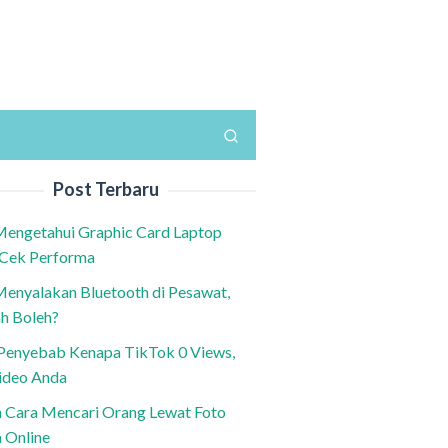
Post Terbaru
Mengetahui Graphic Card Laptop
 Cek Performa
Menyalakan Bluetooth di Pesawat,
h Boleh?
h Penyebab Kenapa TikTok 0 Views,
ideo Anda
n Cara Mencari Orang Lewat Foto
a Online