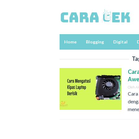
Loncat
ke
konten
Home
Blogging
Digital
D
Ta
Cara
Awe
Oleh
A
Cara 
deng
mene