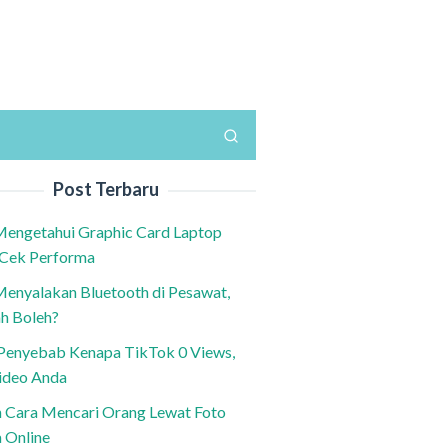
Post Terbaru
Mengetahui Graphic Card Laptop
 Cek Performa
Menyalakan Bluetooth di Pesawat,
h Boleh?
h Penyebab Kenapa TikTok 0 Views,
ideo Anda
n Cara Mencari Orang Lewat Foto
a Online