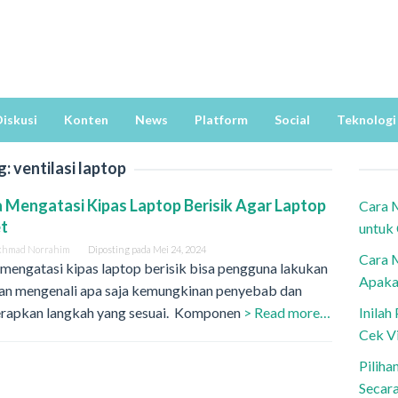
iskusi
Konten
News
Platform
Social
Teknologi
g:
ventilasi laptop
 Mengatasi Kipas Laptop Berisik Agar Laptop
Cara 
t
untuk
khmad Norrahim
Diposting pada
Mei 24, 2024
Cara 
mengatasi kipas laptop berisik bisa pengguna lakukan
Apaka
an mengenali apa saja kemungkinan penyebab dan
rapkan langkah yang sesuai. Komponen
> Read more…
Inila
Cek V
Piliha
Secar