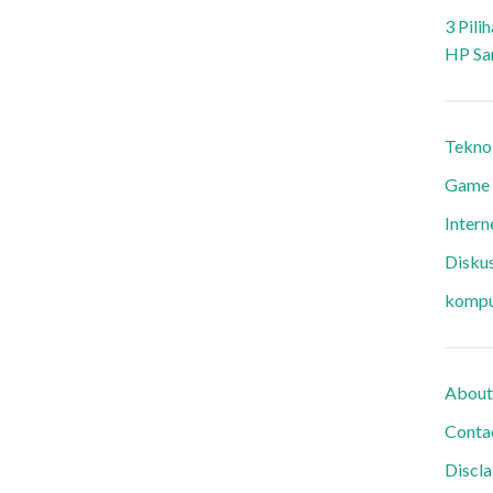
3 Pili
HP Sa
Tekno
Game
Intern
Diskus
kompu
About
Conta
Discl