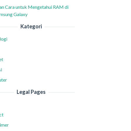
han Cara untuk Mengetahui RAM di
msung Galaxy
Kategori
logi
et
i
ter
Legal Pages
ct
aimer