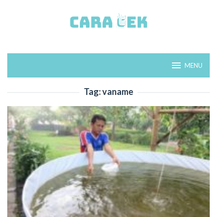
Loncat
ke
konten
MENU
Tag:
vaname