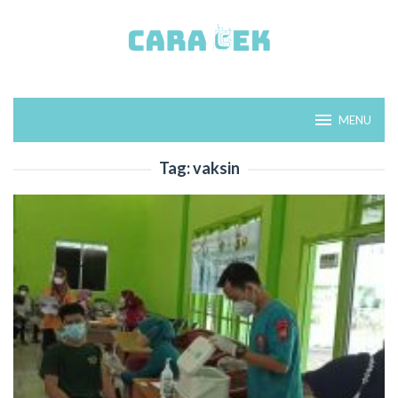
Loncat
ke
konten
MENU
Tag:
vaksin