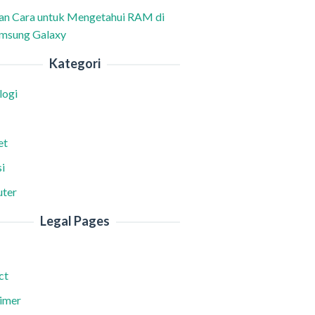
han Cara untuk Mengetahui RAM di
msung Galaxy
Kategori
logi
et
i
ter
Legal Pages
ct
aimer