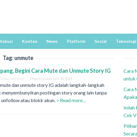
iskusi
Konten
News
Platform
Social
Teknologi
Tag:
unmute
ang, Begini Cara Mute dan Unmute Story IG
Cara 
untuk
khmad Norrahim
Diposting pada
Juni 30, 2024
 mute dan unmute story IG adalah langkah-langkah
Cara 
k menyembunyikan postingan story orang lain tanpa
Apaka
 unfollow atau blokir akun.
> Read more…
Inila
Cek V
Piliha
Secar