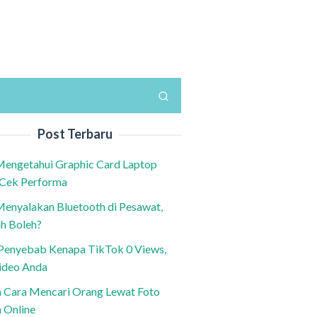
Post Terbaru
Mengetahui Graphic Card Laptop
 Cek Performa
Menyalakan Bluetooth di Pesawat,
h Boleh?
h Penyebab Kenapa TikTok 0 Views,
ideo Anda
n Cara Mencari Orang Lewat Foto
a Online