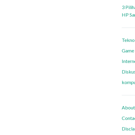
3 Pili
HP Sa
Tekno
Game
Intern
Diskus
kompu
About
Conta
Discl