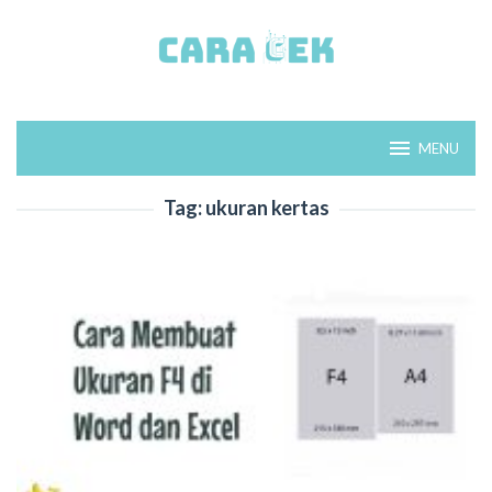
Loncat
ke
konten
MENU
Tag:
ukuran kertas