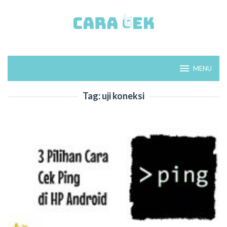
Loncat
ke
konten
MENU
Tag:
uji koneksi