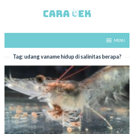
Loncat
ke
konten
MENU
Tag:
udang vaname hidup di salinitas berapa?