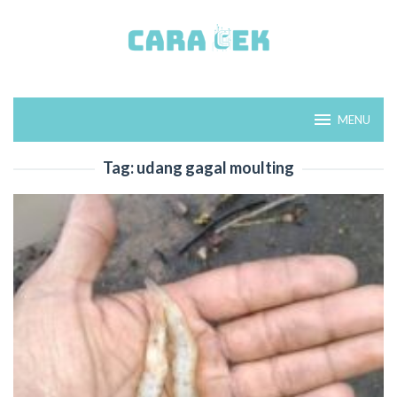
Loncat
ke
konten
MENU
Tag:
udang gagal moulting