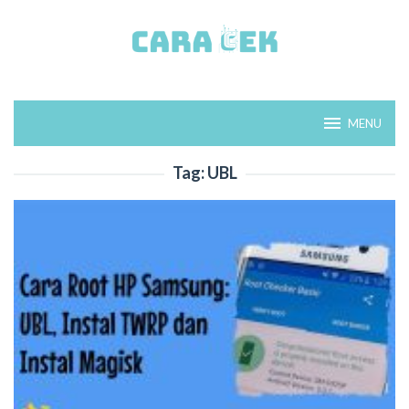
Loncat
ke
konten
MENU
Tag:
UBL