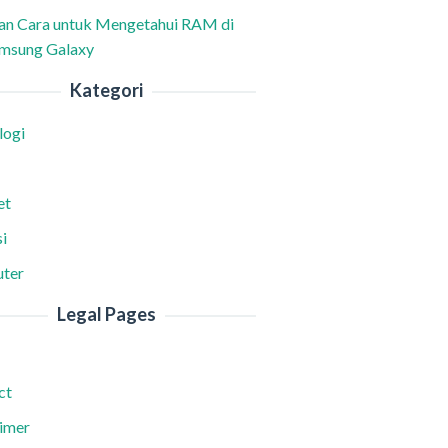
han Cara untuk Mengetahui RAM di
msung Galaxy
Kategori
logi
et
i
ter
Legal Pages
ct
aimer