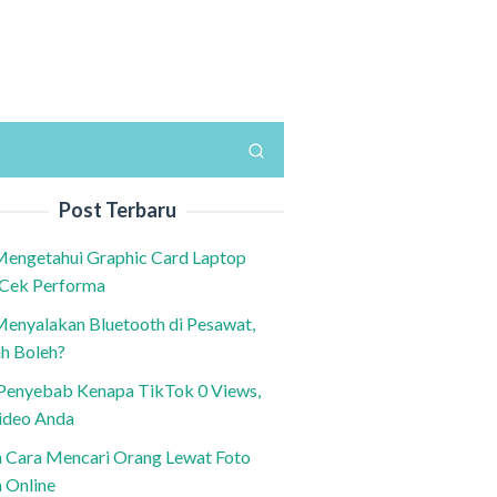
Post Terbaru
Mengetahui Graphic Card Laptop
 Cek Performa
Menyalakan Bluetooth di Pesawat,
h Boleh?
h Penyebab Kenapa TikTok 0 Views,
ideo Anda
n Cara Mencari Orang Lewat Foto
a Online