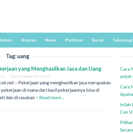
iskusi
Konten
News
Platform
Social
Teknologi
Tag:
uang
kerjaan yang Menghasilkan Jasa dan Uang
Cara 
untuk
endi
Diposting pada
Juli 14, 2022
cek.net – Pekerjaan yang menghasilkan jasa merupakan
Cara 
 pekerjaan di mana dari hasil pekerjaannya bisa di
Apaka
ti dan di rasakan
> Read more…
Inila
Cek V
Piliha
Secar