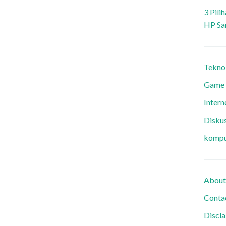
3 Pili
HP Sa
Tekno
Game
Intern
Diskus
kompu
About
Conta
Discl