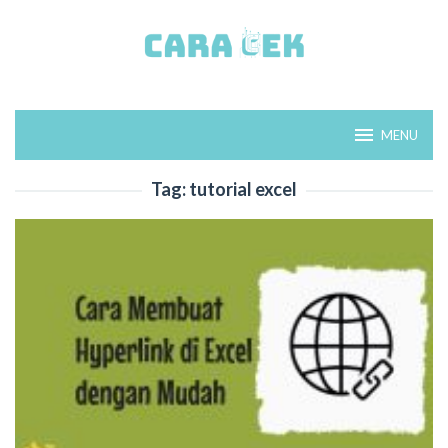
Loncat
ke
konten
MENU
Tag:
tutorial excel