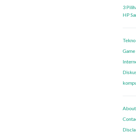
3 Pili
HP Sa
Tekno
Game
Intern
Diskus
kompu
About
Conta
Discl