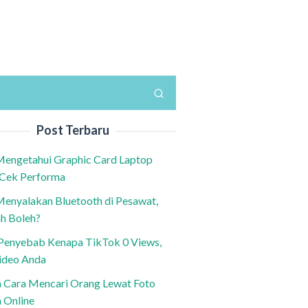
Post Terbaru
Mengetahui Graphic Card Laptop
 Cek Performa
Menyalakan Bluetooth di Pesawat,
h Boleh?
h Penyebab Kenapa TikTok 0 Views,
ideo Anda
n Cara Mencari Orang Lewat Foto
a Online