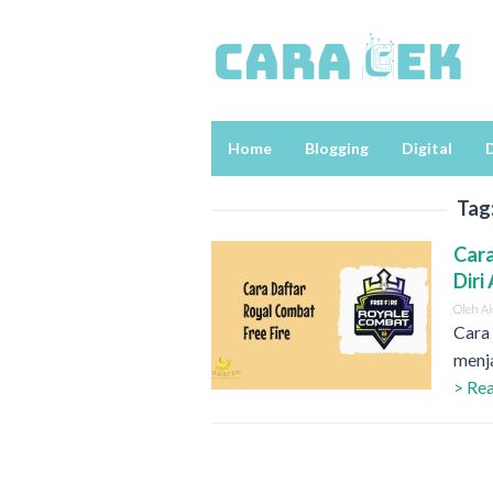
Loncat
ke
konten
Home
Blogging
Digital
D
Tag
Cara
Diri
Oleh
A
Cara 
menja
> Re