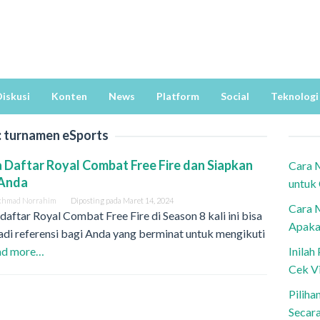
iskusi
Konten
News
Platform
Social
Teknologi
:
turnamen eSports
 Daftar Royal Combat Free Fire dan Siapkan
Cara 
 Anda
untuk
khmad Norrahim
Diposting pada
Maret 14, 2024
Cara 
daftar Royal Combat Free Fire di Season 8 kali ini bisa
Apaka
di referensi bagi Anda yang berminat untuk mengikuti
ad more…
Inila
Cek V
Piliha
Secar