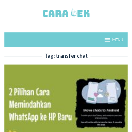
Loncat
ke
konten
MENU
Tag:
transfer chat