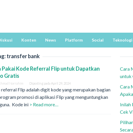
iskusi
Konten
News
Platform
Social
Teknologi
ag:
transfer bank
 Pakai Kode Referral Flip untuk Dapatkan
Cara 
o Gratis
untuk
khmad Norrahim
Diposting pada
April 29, 2024
Cara 
referral Flip adalah digit kode yang merupakan bagian
Apaka
program promosi di aplikasi Flip yang menguntungkan
guna. Kode ini
> Read more…
Inila
Cek V
Piliha
Secar