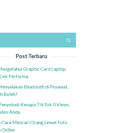
Post Terbaru
Mengetahui Graphic Card Laptop
 Cek Performa
Menyalakan Bluetooth di Pesawat,
h Boleh?
h Penyebab Kenapa TikTok 0 Views,
ideo Anda
n Cara Mencari Orang Lewat Foto
a Online