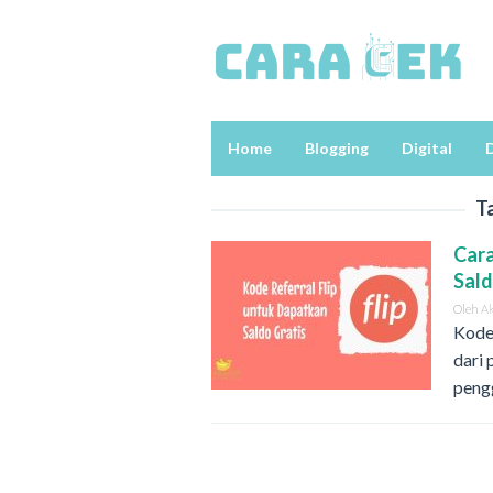
Loncat
ke
konten
Home
Blogging
Digital
D
T
Cara
Sald
Oleh
A
Kode 
dari 
peng