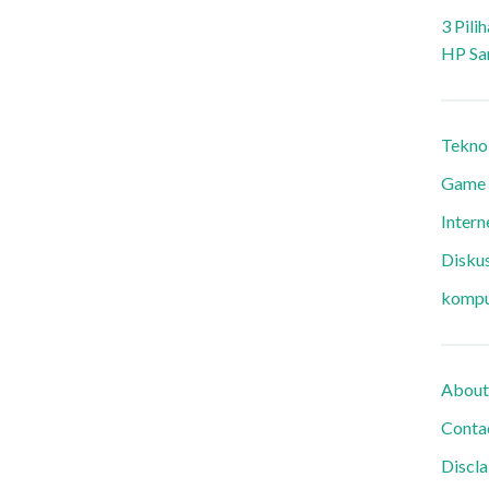
3 Pili
HP Sa
Tekno
Game
Intern
Diskus
kompu
About
Conta
Discl