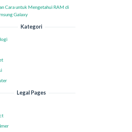
han Cara untuk Mengetahui RAM di
msung Galaxy
Kategori
logi
et
i
ter
Legal Pages
ct
aimer