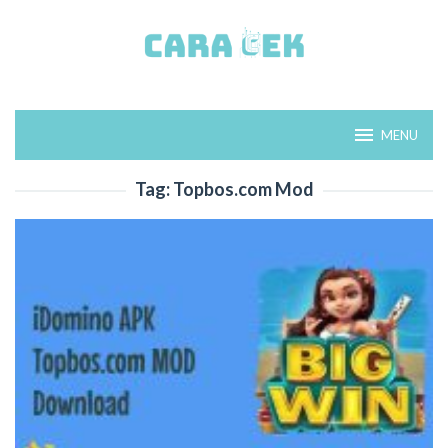
Loncat
ke
konten
MENU
Tag:
Topbos.com Mod