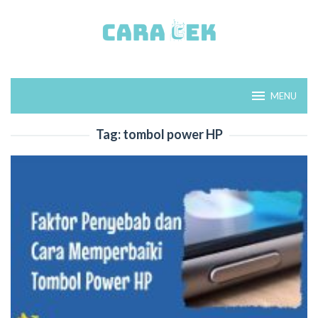
Loncat
ke
konten
MENU
Tag:
tombol power HP