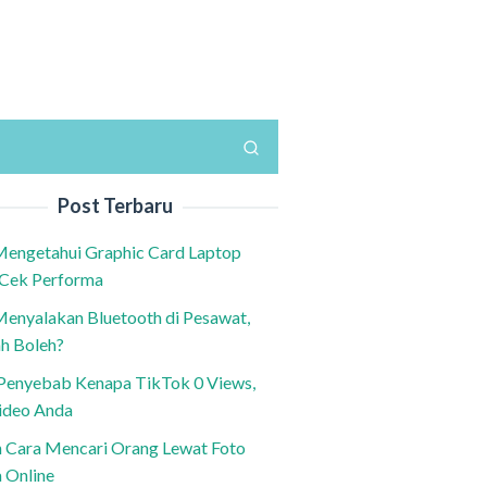
Post Terbaru
Mengetahui Graphic Card Laptop
 Cek Performa
Menyalakan Bluetooth di Pesawat,
h Boleh?
h Penyebab Kenapa TikTok 0 Views,
ideo Anda
n Cara Mencari Orang Lewat Foto
a Online