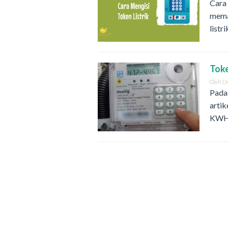
Cara 
mema
list
Toke
Oleh
D
Pada
artik
KWH.