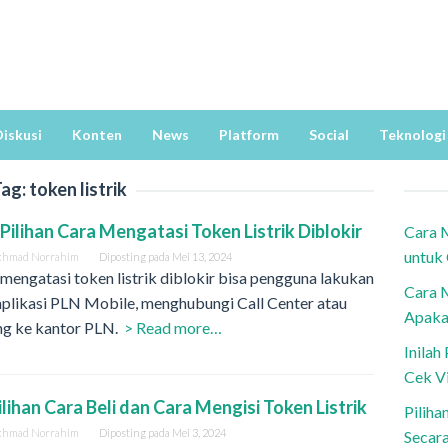
iskusi
Konten
News
Platform
Social
Teknologi
Tag:
token listrik
3 Pilihan Cara Mengatasi Token Listrik Diblokir
Cara 
untuk
khmad Norrahim
Diposting pada
Mei 13, 2024
mengatasi token listrik diblokir bisa pengguna lakukan
Cara 
aplikasi PLN Mobile, menghubungi Call Center atau
Apaka
ng ke kantor PLN.
> Read more…
Inila
Cek V
Pilihan Cara Beli dan Cara Mengisi Token Listrik
Piliha
khmad Norrahim
Diposting pada
Mei 3, 2024
Secar