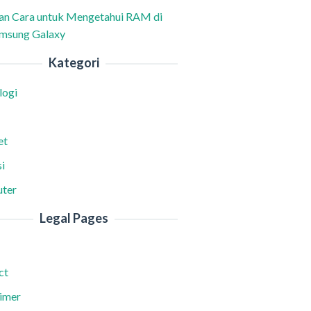
han Cara untuk Mengetahui RAM di
msung Galaxy
Kategori
logi
et
i
ter
Legal Pages
ct
aimer