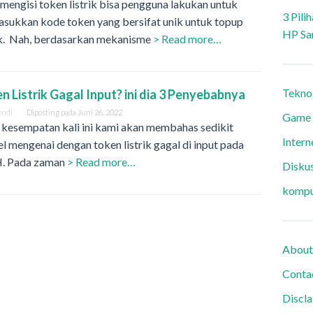
mengisi token listrik bisa pengguna lakukan untuk
3 Pili
sukkan kode token yang bersifat unik untuk topup
HP Sa
rik. Nah, berdasarkan mekanisme
> Read more…
Tekno
n Listrik Gagal Input? ini dia 3 Penyebabnya
endi
Diposting pada
Juni 26, 2022
Game
 kesempatan kali ini kami akan membahas sedikit
Intern
el mengenai dengan token listrik gagal di input pada
 Pada zaman
> Read more…
Diskus
kompu
About
Conta
Discl