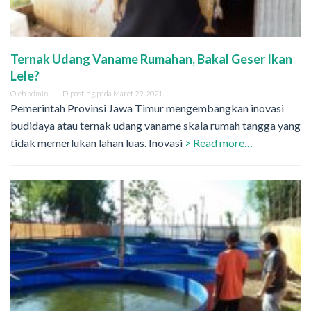
Ternak Udang Vaname Rumahan, Bakal Geser Ikan
Lele?
Oleh
admin
Diposting pada
Maret 29, 2021
Pemerintah Provinsi Jawa Timur mengembangkan inovasi
budidaya atau ternak udang vaname skala rumah tangga yang
tidak memerlukan lahan luas. Inovasi
> Read more…