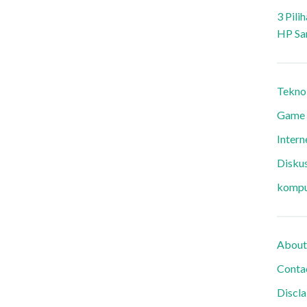
3 Pili
HP Sa
Tekno
Game
Intern
Diskus
kompu
About
Conta
Discl