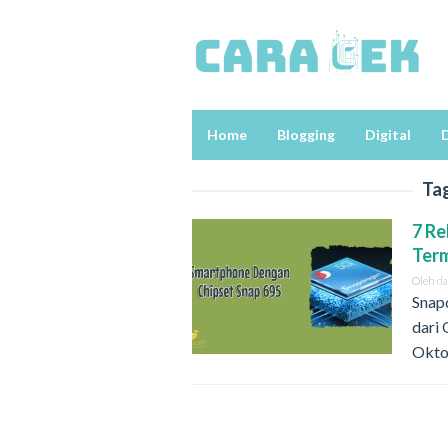
Loncat
ke
konten
Home
Blogging
Digital
D
Ta
7 R
Ter
Oleh
d
Snap
dari
Okto