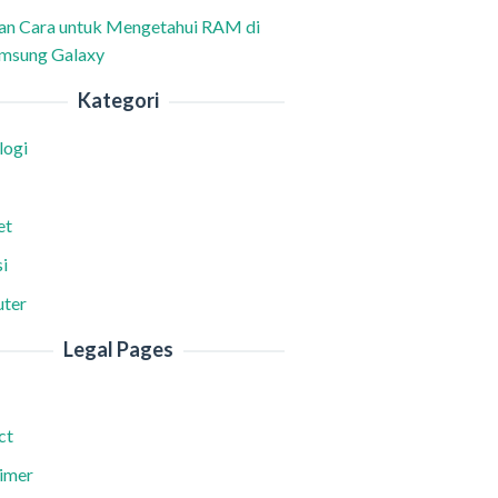
han Cara untuk Mengetahui RAM di
msung Galaxy
Kategori
logi
et
i
ter
Legal Pages
ct
aimer