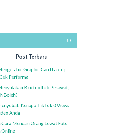
Post Terbaru
Mengetahui Graphic Card Laptop
 Cek Performa
Menyalakan Bluetooth di Pesawat,
h Boleh?
h Penyebab Kenapa TikTok 0 Views,
ideo Anda
n Cara Mencari Orang Lewat Foto
a Online