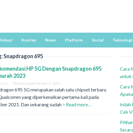
iskusi
Konten
News
Platform
Social
Teknologi
g:
Snapdragon 695
ekomendasi HP 5G Dengan Snapdragon 695
Cara 
murah 2023
untuk
anang
Diposting pada
Februari 11, 2023
Cara 
dragon 695 5G merupakan salah satu chipset terbaru
Apaka
 Qualcomm yang diperkenalkan pertama kali pada
ber 2021. Dan sekarang sudah
> Read more…
Inila
Cek V
Piliha
Secar