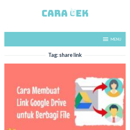
Loncat
ke
konten
MENU
Tag:
share link