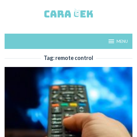
Loncat
ke
konten
MENU
Tag:
remote control