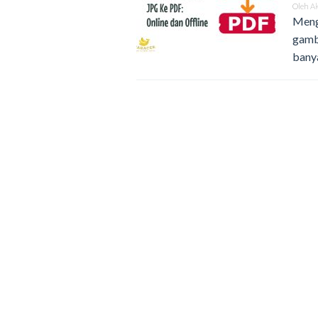
Oleh
A
Meng
gamb
bany