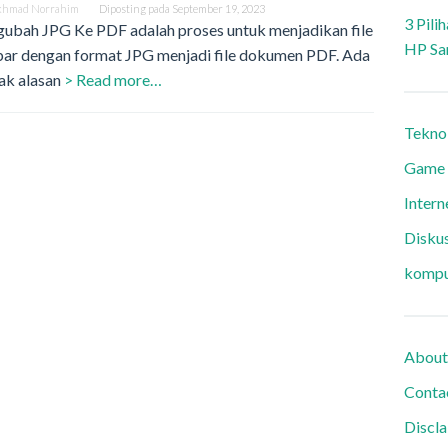
khmad Norrahim
Diposting pada
September 19, 2023
3 Pili
ubah JPG Ke PDF adalah proses untuk menjadikan file
HP Sa
ar dengan format JPG menjadi file dokumen PDF. Ada
ak alasan
> Read more…
Tekno
Game
Intern
Diskus
kompu
About
Conta
Discl