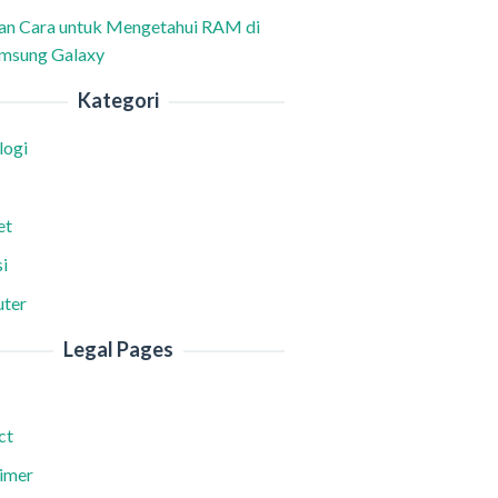
han Cara untuk Mengetahui RAM di
msung Galaxy
Kategori
logi
et
i
ter
Legal Pages
ct
aimer