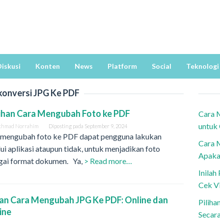
iskusi
Konten
News
Platform
Social
Teknologi
konversi JPG Ke PDF
lihan Cara Mengubah Foto ke PDF
Cara 
untuk
khmad Norrahim
Diposting pada
September 9, 2024
 mengubah foto ke PDF dapat pengguna lakukan
Cara 
ui aplikasi ataupun tidak, untuk menjadikan foto
Apaka
gai format dokumen. Ya,
> Read more…
Inila
Cek V
han Cara Mengubah JPG Ke PDF: Online dan
Piliha
ine
Secar