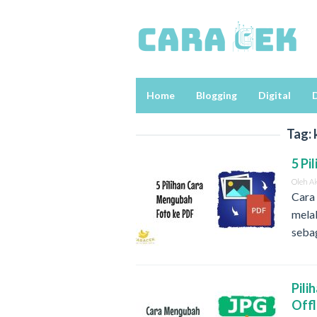
Loncat
ke
konten
Home
Blogging
Digital
D
Tag:
5 Pi
Oleh
A
Cara
melal
seba
Pili
Offl