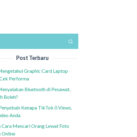
Post Terbaru
Mengetahui Graphic Card Laptop
 Cek Performa
Menyalakan Bluetooth di Pesawat,
h Boleh?
h Penyebab Kenapa TikTok 0 Views,
ideo Anda
n Cara Mencari Orang Lewat Foto
a Online