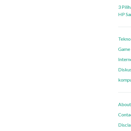
3 Pili
HP Sa
Tekno
Game
Intern
Diskus
kompu
About
Conta
Discl