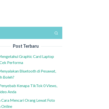
Post Terbaru
Mengetahui Graphic Card Laptop
 Cek Performa
Menyalakan Bluetooth di Pesawat,
h Boleh?
h Penyebab Kenapa TikTok 0 Views,
ideo Anda
n Cara Mencari Orang Lewat Foto
a Online