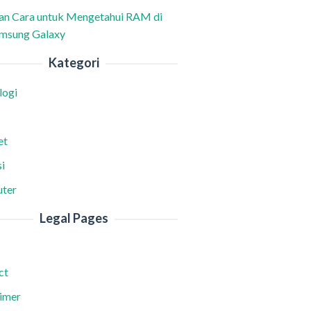
han Cara untuk Mengetahui RAM di
msung Galaxy
Kategori
logi
et
i
ter
Legal Pages
ct
aimer