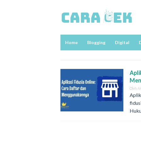
Loncat
ke
konten
Home
Blogging
Digital
D
Apli
Men
Oleh
A
Aplik
fidus
Huku