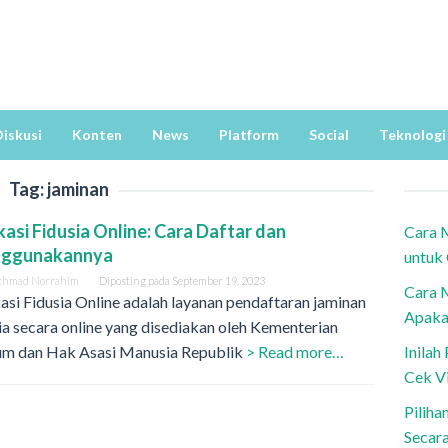
iskusi
Konten
News
Platform
Social
Teknologi
Tag:
jaminan
kasi Fidusia Online: Cara Daftar dan
Cara 
ggunakannya
untuk
khmad Norrahim
Diposting pada
September 19, 2023
Cara 
asi Fidusia Online adalah layanan pendaftaran jaminan
Apaka
ia secara online yang disediakan oleh Kementerian
m dan Hak Asasi Manusia Republik
> Read more…
Inila
Cek V
Piliha
Secar