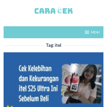
Loncat
ke
konten
MENU
Tag:
itel