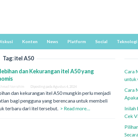
iskusi
Konten
News
Platform
Social
Teknologi
Tag:
itel A50
lebihan dan Kekurangan itel A50 yang
Cara 
nomis
untuk
khmad Norrahim
Diposting pada
Agustus 4, 2024
Cara 
ihan dan kekurangan itel A50 mungkin perlu menjadi
Apaka
atian bagi pengguna yang berencana untuk membeli
k terbaru dari itel tersebut.
> Read more…
Inila
Cek V
Piliha
Secar