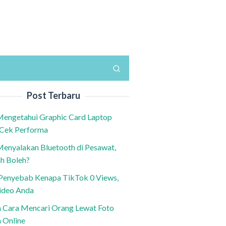
Post Terbaru
Mengetahui Graphic Card Laptop
 Cek Performa
Menyalakan Bluetooth di Pesawat,
h Boleh?
h Penyebab Kenapa TikTok 0 Views,
ideo Anda
n Cara Mencari Orang Lewat Foto
a Online