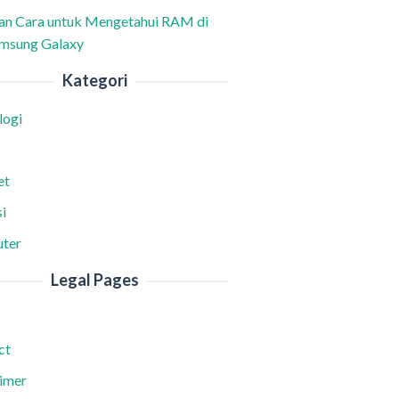
han Cara untuk Mengetahui RAM di
msung Galaxy
Kategori
logi
et
i
ter
Legal Pages
ct
aimer