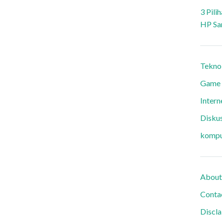
3 Pili
HP Sa
Tekno
Game
Intern
Diskus
kompu
About
Conta
Discl