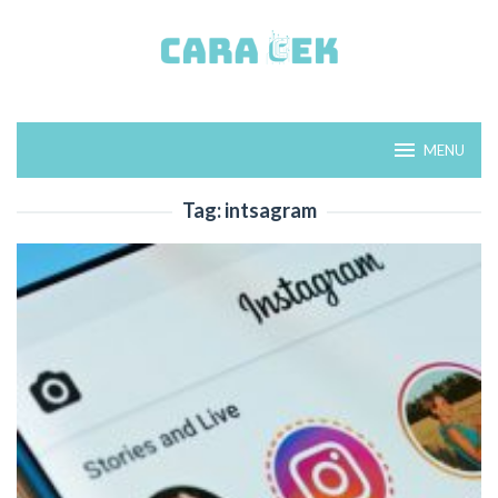
Loncat
ke
konten
MENU
Tag:
intsagram