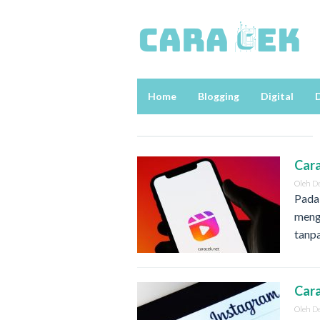
Loncat
ke
konten
Home
Blogging
Digital
D
Cara
Oleh
D
Pada
meng
tanp
Cara
Oleh
D