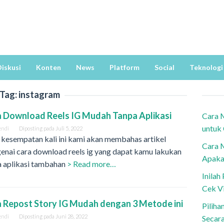
iskusi
Konten
News
Platform
Social
Teknologi
Tag:
instagram
 Download Reels IG Mudah Tanpa Aplikasi
Cara 
untuk
endi
Diposting pada
Juli 5, 2022
 kesempatan kali ini kami akan membahas artikel
Cara 
enai cara download reels ig yang dapat kamu lakukan
Apaka
a aplikasi tambahan
> Read more…
Inila
Cek V
 Repost Story IG Mudah dengan 3 Metode ini
Piliha
endi
Diposting pada
Juni 28, 2022
Secar