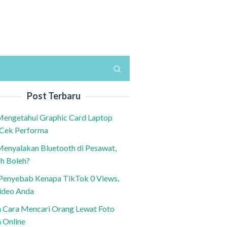
Post Terbaru
Mengetahui Graphic Card Laptop
 Cek Performa
Menyalakan Bluetooth di Pesawat,
h Boleh?
h Penyebab Kenapa TikTok 0 Views,
ideo Anda
n Cara Mencari Orang Lewat Foto
a Online