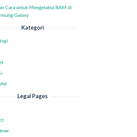
han Cara untuk Mengetahui RAM di
msung Galaxy
Kategori
logi
et
i
ter
Legal Pages
ct
aimer