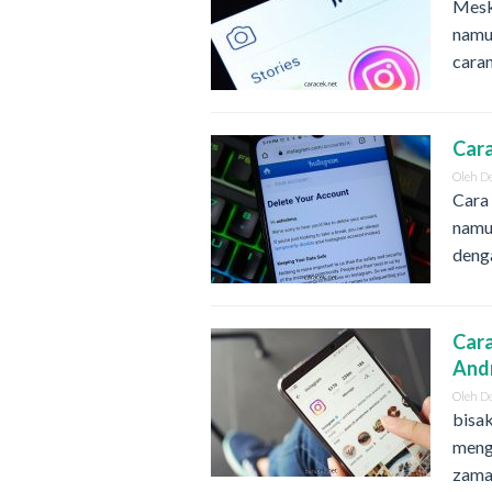
Mesk
namu
cara
Car
Oleh
D
Cara
namu
deng
Car
And
Oleh
D
bisak
meng
zaman