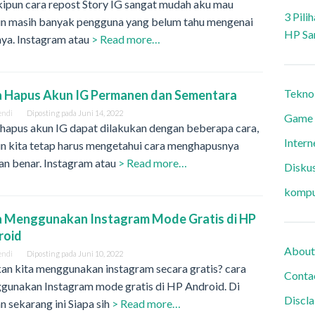
ipun cara repost Story IG sangat mudah aku mau
3 Pili
n masih banyak pengguna yang belum tahu mengenai
HP Sa
nya. Instagram atau
> Read more…
Tekno
a Hapus Akun IG Permanen dan Sementara
endi
Diposting pada
Juni 14, 2022
Game
 hapus akun IG dapat dilakukan dengan beberapa cara,
Intern
n kita tetap harus mengetahui cara menghapusnya
an benar. Instagram atau
> Read more…
Diskus
kompu
a Menggunakan Instagram Mode Gratis di HP
roid
About
endi
Diposting pada
Juni 10, 2022
an kita menggunakan instagram secara gratis? cara
Conta
gunakan Instagram mode gratis di HP Android. Di
Discl
 sekarang ini Siapa sih
> Read more…