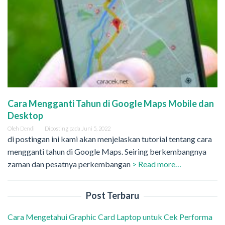
Cara Mengganti Tahun di Google Maps Mobile dan
Desktop
Oleh
Dendi
Diposting pada
Juni 5, 2022
di postingan ini kami akan menjelaskan tutorial tentang cara
mengganti tahun di Google Maps. Seiring berkembangnya
zaman dan pesatnya perkembangan
> Read more…
Post Terbaru
Cara Mengetahui Graphic Card Laptop untuk Cek Performa