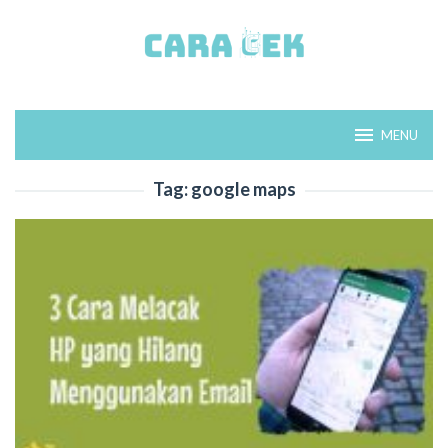
Loncat
ke
konten
MENU
Tag:
google maps