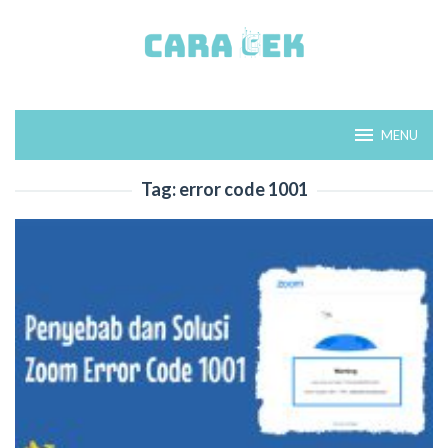
Loncat
ke
konten
MENU
Tag:
error code 1001