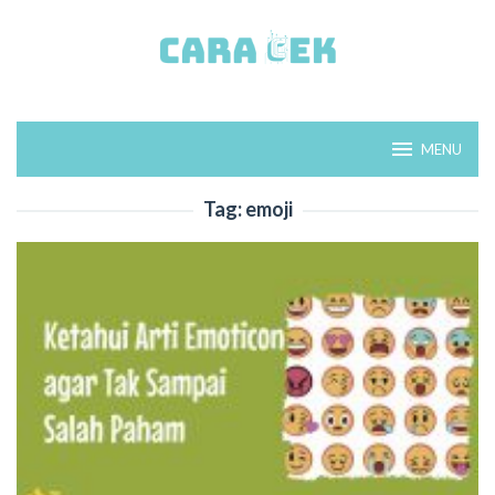
Loncat
ke
konten
MENU
Tag:
emoji