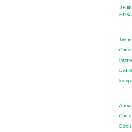
3 Pili
HP Sa
Tekno
Game
Intern
Diskus
kompu
About
Conta
Discl