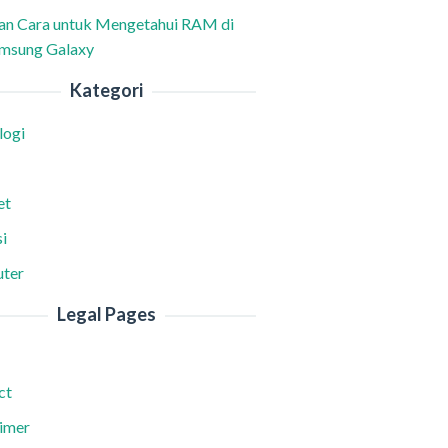
han Cara untuk Mengetahui RAM di
msung Galaxy
Kategori
logi
et
i
ter
Legal Pages
ct
aimer