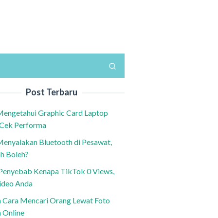
Post Terbaru
Mengetahui Graphic Card Laptop
 Cek Performa
Menyalakan Bluetooth di Pesawat,
h Boleh?
h Penyebab Kenapa TikTok 0 Views,
ideo Anda
n Cara Mencari Orang Lewat Foto
a Online