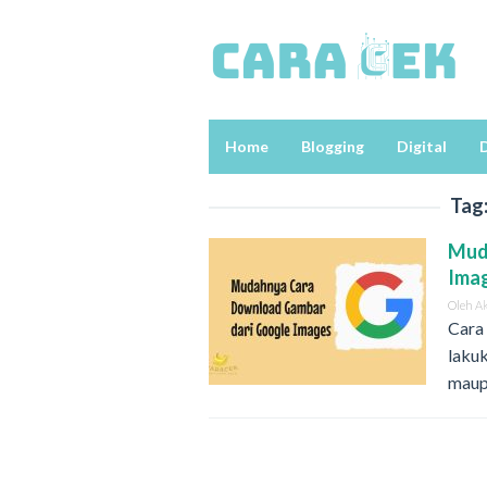
Loncat
ke
konten
Home
Blogging
Digital
D
Tag
Mud
Ima
Oleh
A
Cara
lakuk
maup