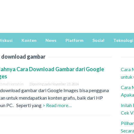
iskusi
Konten
News
Platform
Social
Teknologi
:
download gambar
ahnya Cara Download Gambar dari Google
Cara 
ges
untuk
khmad Norrahim
Diposting pada
November 23, 2024
Cara 
 download gambar dari Google Images bisa pengguna
Apaka
an untuk mendapatkan konten grafis, baik dari HP
un PC. Seperti yang
> Read more…
Inila
Cek V
Piliha
Secar