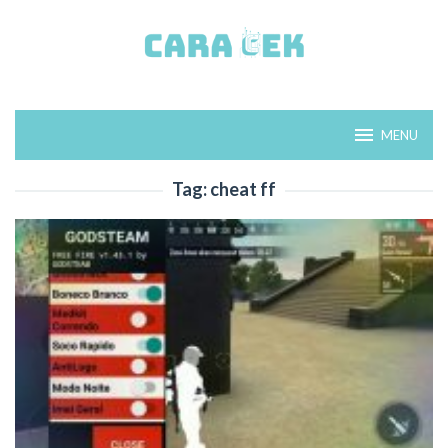
Loncat
ke
konten
MENU
Tag:
cheat ff