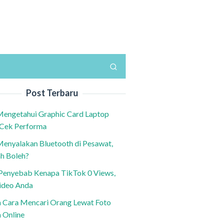
Post Terbaru
Mengetahui Graphic Card Laptop
 Cek Performa
Menyalakan Bluetooth di Pesawat,
h Boleh?
h Penyebab Kenapa TikTok 0 Views,
ideo Anda
n Cara Mencari Orang Lewat Foto
a Online