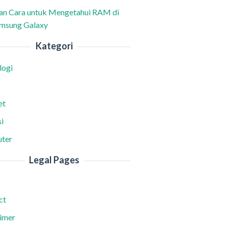
han Cara untuk Mengetahui RAM di
msung Galaxy
Kategori
logi
et
i
ter
Legal Pages
ct
aimer