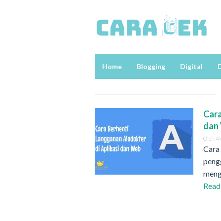
Loncat
ke
konten
Home
Blogging
Digital
D
Cara
dan
Oleh
A
Cara 
pengg
meng
Read