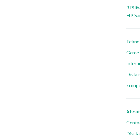
3 Pili
HP Sa
Tekno
Game
Intern
Diskus
kompu
About
Conta
Discl