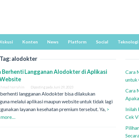
iskusi
Konten
News
Platform
Social
Teknologi
Tag:
alodokter
 Berhenti Langganan Alodokter di Aplikasi
Cara 
 Website
untuk
khmad Norrahim
Diposting pada
Juni 29, 2023
Cara 
berhenti langganan Alodokter bisa dilakukan
Apaka
una melalui aplikasi maupun website untuk tidak lagi
gunakan layanan kesehatan premium tersebut. Ya,
>
Inila
 more…
Cek V
Piliha
Secar