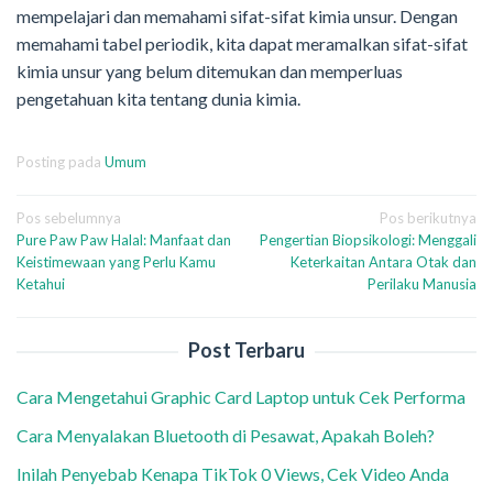
mempelajari dan memahami sifat-sifat kimia unsur. Dengan
memahami tabel periodik, kita dapat meramalkan sifat-sifat
kimia unsur yang belum ditemukan dan memperluas
pengetahuan kita tentang dunia kimia.
Posting pada
Umum
Navigasi
Pos sebelumnya
Pos berikutnya
Pure Paw Paw Halal: Manfaat dan
Pengertian Biopsikologi: Menggali
pos
Keistimewaan yang Perlu Kamu
Keterkaitan Antara Otak dan
Ketahui
Perilaku Manusia
Post Terbaru
Cara Mengetahui Graphic Card Laptop untuk Cek Performa
Cara Menyalakan Bluetooth di Pesawat, Apakah Boleh?
Inilah Penyebab Kenapa TikTok 0 Views, Cek Video Anda