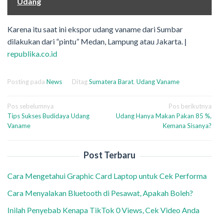
Udang
Karena itu saat ini ekspor udang vaname dari Sumbar
dilakukan dari “pintu” Medan, Lampung atau Jakarta. |
republika.co.id
Posting pada
News
Ditag
Sumatera Barat
,
Udang Vaname
Navigasi
Pos sebelumnya
Pos berikutnya
Tips Sukses Budidaya Udang
Udang Hanya Makan Pakan 85 %,
pos
Vaname
Kemana Sisanya?
Post Terbaru
Cara Mengetahui Graphic Card Laptop untuk Cek Performa
Cara Menyalakan Bluetooth di Pesawat, Apakah Boleh?
Inilah Penyebab Kenapa TikTok 0 Views, Cek Video Anda