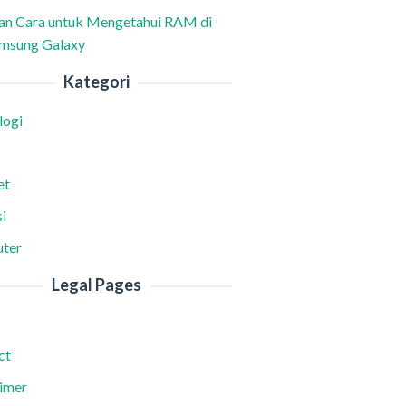
han Cara untuk Mengetahui RAM di
msung Galaxy
Kategori
logi
et
i
ter
Legal Pages
ct
aimer