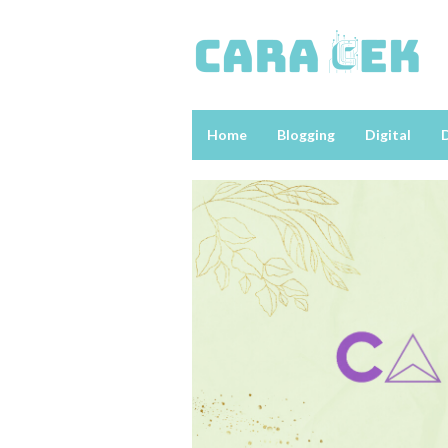
Loncat
ke
konten
Home
Blogging
Digital
D