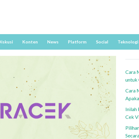
iskusi
Konten
News
Platform
Social
Teknologi
Cara 
untuk
Cara 
Apaka
Inila
Cek V
Piliha
Secar