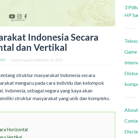
3 Pili
HP Sa
arakat Indonesia Secara
Tekno
tal dan Vertikal
Game
9999
Diposting pada
September 21, 2023
Intern
Diskus
 tentang struktur masyarakat Indonesia secara
syarakat mengacu pada cara individu dan kelompok
kompu
at. Indonesia, sebagai negara yang kaya akan
iliki struktur masyarakat yang unik dan kompleks.
About
Conta
ara Horizontal
Discl
ra Vertikal