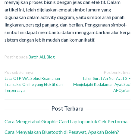
menyajikan proses bisnis dengan jelas dan efektif. Dalam
artikel ini, telah dijelaskan empat simbol umum yang
digunakan dalam activity diagram, yaitu simbol arah panah,
lingkaran, persegi panjang, dan berlian. Penggunaan simbol-
simbol ini dapat membantu dalam menggambarkan alur kerja
sistem dengan lebih mudah dan komunikatif.
Posting pada
Batch ALL Blog
Navigasi
Pos sebelumnya
Pos berikutnya
Jasa OTP WA: Solusi Keamanan
Tafsir Surat An Nur Ayat 2 –
pos
Transaksi Online yang Efektif dan
Menjelajahi Kedalaman Ayat Suci
Terpercaya
Al-Qur’an
Post Terbaru
Cara Mengetahui Graphic Card Laptop untuk Cek Performa
Cara Menyalakan Bluetooth di Pesawat, Apakah Boleh?