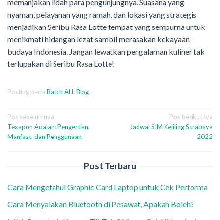
memanjakan lidah para pengunjungnya. Suasana yang
nyaman, pelayanan yang ramah, dan lokasi yang strategis
menjadikan Seribu Rasa Lotte tempat yang sempurna untuk
menikmati hidangan lezat sambil merasakan kekayaan
budaya Indonesia. Jangan lewatkan pengalaman kuliner tak
terlupakan di Seribu Rasa Lotte!
Posting pada
Batch ALL Blog
Navigasi
Pos sebelumnya
Pos berikutnya
Texapon Adalah: Pengertian,
Jadwal SIM Keliling Surabaya
pos
Manfaat, dan Penggunaan
2022
Post Terbaru
Cara Mengetahui Graphic Card Laptop untuk Cek Performa
Cara Menyalakan Bluetooth di Pesawat, Apakah Boleh?