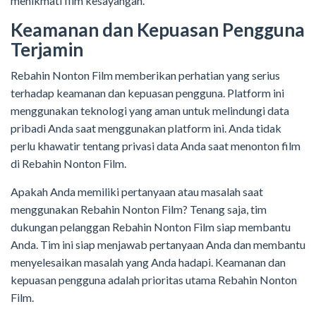
menikmati film kesayangan.
Keamanan dan Kepuasan Pengguna
Terjamin
Rebahin Nonton Film memberikan perhatian yang serius
terhadap keamanan dan kepuasan pengguna. Platform ini
menggunakan teknologi yang aman untuk melindungi data
pribadi Anda saat menggunakan platform ini. Anda tidak
perlu khawatir tentang privasi data Anda saat menonton film
di Rebahin Nonton Film.
Apakah Anda memiliki pertanyaan atau masalah saat
menggunakan Rebahin Nonton Film? Tenang saja, tim
dukungan pelanggan Rebahin Nonton Film siap membantu
Anda. Tim ini siap menjawab pertanyaan Anda dan membantu
menyelesaikan masalah yang Anda hadapi. Keamanan dan
kepuasan pengguna adalah prioritas utama Rebahin Nonton
Film.