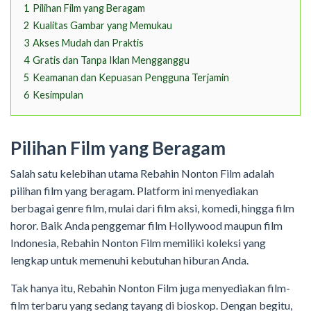
1
Pilihan Film yang Beragam
2
Kualitas Gambar yang Memukau
3
Akses Mudah dan Praktis
4
Gratis dan Tanpa Iklan Mengganggu
5
Keamanan dan Kepuasan Pengguna Terjamin
6
Kesimpulan
Pilihan Film yang Beragam
Salah satu kelebihan utama Rebahin Nonton Film adalah
pilihan film yang beragam. Platform ini menyediakan
berbagai genre film, mulai dari film aksi, komedi, hingga film
horor. Baik Anda penggemar film Hollywood maupun film
Indonesia, Rebahin Nonton Film memiliki koleksi yang
lengkap untuk memenuhi kebutuhan hiburan Anda.
Tak hanya itu, Rebahin Nonton Film juga menyediakan film-
film terbaru yang sedang tayang di bioskop. Dengan begitu,