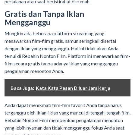
perjalanan atau saat beristirahat di rumah.
Gratis dan Tanpa Iklan
Mengganggu
Mungkin ada beberapa platform streaming yang
menawarkan film-film gratis, namun seringkali disertai
dengan iklan yang mengganggu. Hal ini tidak akan Anda
temui di Rebahin Nonton Film. Platform ini menawarkan film-
film secara gratis tanpa adanya iklan yang mengganggu
pengalaman menonton Anda.
Baca Juga:
Kata Kata Pesan Diluar Jam Kerja
Anda dapat menikmati film-film favorit Anda tanpa harus
terganggu oleh iklan-iklan yang muncul di tengah-tengah film.
Rebahin Nonton Film memberikan pengalaman menonton
yang lebih nyaman dan tidak mengganggu fokus Anda saat