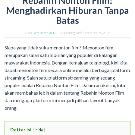
Rebahin Nonton Film:
Menghadirkan Hiburan Tanpa
Batas
Oleh
Beta Batch ALL
Diposting pada
Desember 26, 2023
Siapa yang tidak suka menonton film? Menonton film
merupakan salah satu hiburan yang populer di kalangan
masyarakat Indonesia. Dengan kemajuan teknologi, kini kita
dapat menonton film secara online melalui berbagai platform
streaming. Salah satu platform streaming yang sedang
populer adalah Rebahin Nonton Film. Dalam artikel ini, kita
akan membahas lebih dalam tentang Rebahin Nonton Film
dan mengapa platform ini menjadi pilihan favorit banyak
orang.
Daftar Isi
hide