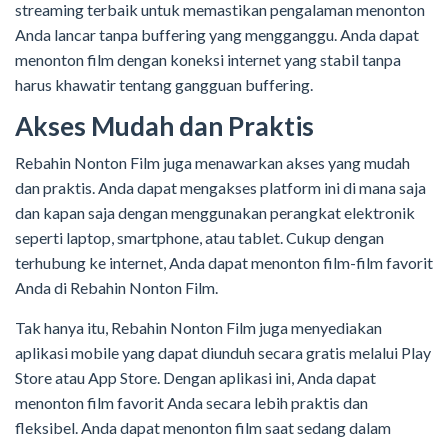
streaming terbaik untuk memastikan pengalaman menonton
Anda lancar tanpa buffering yang mengganggu. Anda dapat
menonton film dengan koneksi internet yang stabil tanpa
harus khawatir tentang gangguan buffering.
Akses Mudah dan Praktis
Rebahin Nonton Film juga menawarkan akses yang mudah
dan praktis. Anda dapat mengakses platform ini di mana saja
dan kapan saja dengan menggunakan perangkat elektronik
seperti laptop, smartphone, atau tablet. Cukup dengan
terhubung ke internet, Anda dapat menonton film-film favorit
Anda di Rebahin Nonton Film.
Tak hanya itu, Rebahin Nonton Film juga menyediakan
aplikasi mobile yang dapat diunduh secara gratis melalui Play
Store atau App Store. Dengan aplikasi ini, Anda dapat
menonton film favorit Anda secara lebih praktis dan
fleksibel. Anda dapat menonton film saat sedang dalam