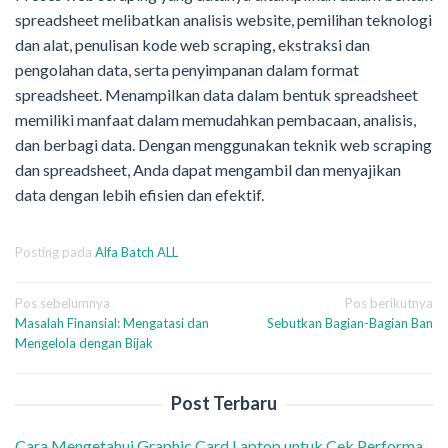
spreadsheet melibatkan analisis website, pemilihan teknologi
dan alat, penulisan kode web scraping, ekstraksi dan
pengolahan data, serta penyimpanan dalam format
spreadsheet. Menampilkan data dalam bentuk spreadsheet
memiliki manfaat dalam memudahkan pembacaan, analisis,
dan berbagi data. Dengan menggunakan teknik web scraping
dan spreadsheet, Anda dapat mengambil dan menyajikan
data dengan lebih efisien dan efektif.
Posting pada
Alfa Batch ALL
Navigasi
Pos sebelumnya
Pos berikutnya
Masalah Finansial: Mengatasi dan
Sebutkan Bagian-Bagian Ban
pos
Mengelola dengan Bijak
Post Terbaru
Cara Mengetahui Graphic Card Laptop untuk Cek Performa