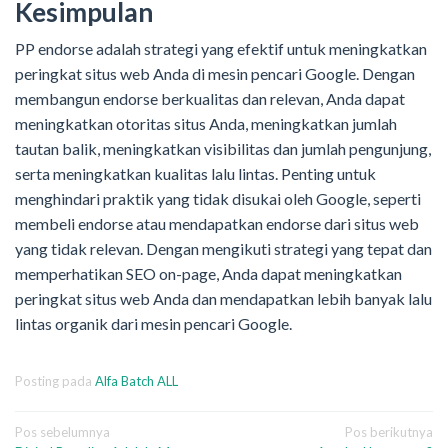
Kesimpulan
PP endorse adalah strategi yang efektif untuk meningkatkan
peringkat situs web Anda di mesin pencari Google. Dengan
membangun endorse berkualitas dan relevan, Anda dapat
meningkatkan otoritas situs Anda, meningkatkan jumlah
tautan balik, meningkatkan visibilitas dan jumlah pengunjung,
serta meningkatkan kualitas lalu lintas. Penting untuk
menghindari praktik yang tidak disukai oleh Google, seperti
membeli endorse atau mendapatkan endorse dari situs web
yang tidak relevan. Dengan mengikuti strategi yang tepat dan
memperhatikan SEO on-page, Anda dapat meningkatkan
peringkat situs web Anda dan mendapatkan lebih banyak lalu
lintas organik dari mesin pencari Google.
Posting pada
Alfa Batch ALL
Navigasi
Pos sebelumnya
Pos berikutnya