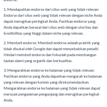
1. Mendapatkan endorse dari situs web yang tidak relevan:
Endorse dari situs web yang tidak relevan dengan niche Anda
dapat merugikan peringkat Anda. Pastikan endorse yang
Anda dapatkan berasal dari situs web dengan otoritas dan
kredibilitas yang tinggi dalam niche yang relevan.
2. Membeli endorse: Membeli endorse adalah praktik yang
tidak disukai oleh Google dan dapat menyebabkan penalti.
Hindari membeli endorse dan fokuslah pada membangun
tautan alami yang organik dan berkualitas.
3. Mengarahkan endorse ke halaman yang tidak relevan:
Pastikan endorse yang Anda dapatkan mengarah ke halaman
yang relevan dengan konten yang direkomendasikan.
Mengarahkan endorse ke halaman yang tidak relevan dapat
merusak pengalaman pengunjung dan merugikan peringkat
Anda.