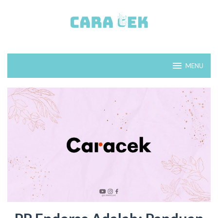
Loncat
ke
konten
MENU