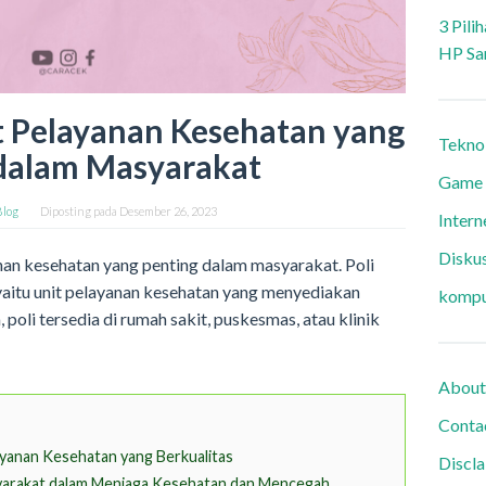
3 Pili
HP Sa
t Pelayanan Kesehatan yang
Tekno
dalam Masyarakat
Game
Blog
Diposting pada
Desember 26, 2023
Intern
Diskus
nan kesehatan yang penting dalam masyarakat. Poli
 yaitu unit pelayanan kesehatan yang menyediakan
kompu
poli tersedia di rumah sakit, puskesmas, atau klinik
About
Conta
yanan Kesehatan yang Berkualitas
Discl
yarakat dalam Menjaga Kesehatan dan Mencegah