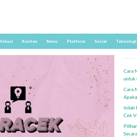
iskusi
Konten
News
Platform
Social
Teknologi
Cara 
untuk
Cara 
Apaka
Inila
Cek V
Piliha
Secar