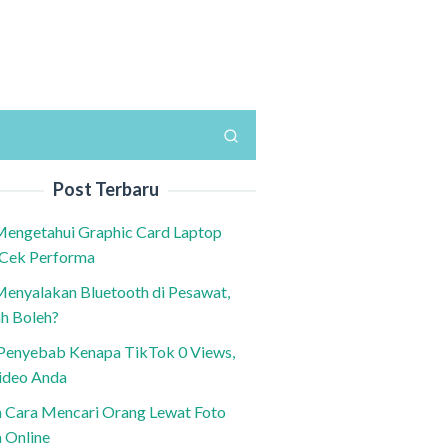
Post Terbaru
Mengetahui Graphic Card Laptop
 Cek Performa
Menyalakan Bluetooth di Pesawat,
h Boleh?
h Penyebab Kenapa TikTok 0 Views,
ideo Anda
n Cara Mencari Orang Lewat Foto
a Online