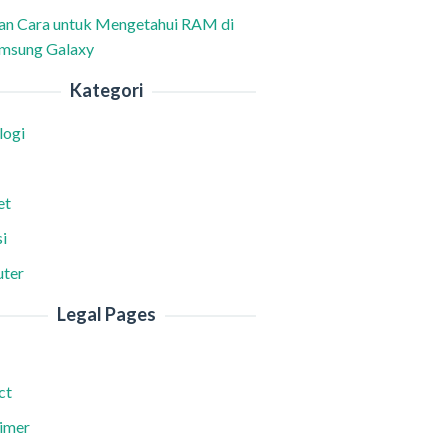
han Cara untuk Mengetahui RAM di
msung Galaxy
Kategori
logi
et
i
ter
Legal Pages
ct
aimer